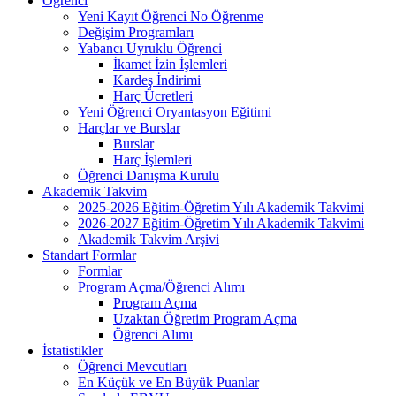
Öğrenci
Yeni Kayıt Öğrenci No Öğrenme
Değişim Programları
Yabancı Uyruklu Öğrenci
İkamet İzin İşlemleri
Kardeş İndirimi
Harç Ücretleri
Yeni Öğrenci Oryantasyon Eğitimi
Harçlar ve Burslar
Burslar
Harç İşlemleri
Öğrenci Danışma Kurulu
Akademik Takvim
2025-2026 Eğitim-Öğretim Yılı Akademik Takvimi
2026-2027 Eğitim-Öğretim Yılı Akademik Takvimi
Akademik Takvim Arşivi
Standart Formlar
Formlar
Program Açma/Öğrenci Alımı
Program Açma
Uzaktan Öğretim Program Açma
Öğrenci Alımı
İstatistikler
Öğrenci Mevcutları
En Küçük ve En Büyük Puanlar