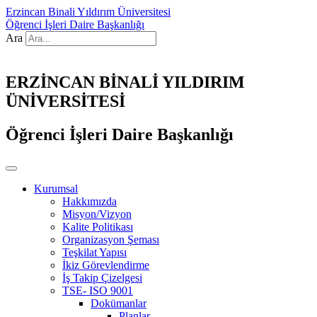
Erzincan Binali Yıldırım Üniversitesi
Öğrenci İşleri Daire Başkanlığı
Ara
ERZİNCAN BİNALİ YILDIRIM
ÜNİVERSİTESİ
Öğrenci İşleri Daire Başkanlığı
Kurumsal
Hakkımızda
Misyon/Vizyon
Kalite Politikası
Organizasyon Şeması
Teşkilat Yapısı
İkiz Görevlendirme
İş Takip Çizelgesi
TSE- ISO 9001
Dokümanlar
Planlar