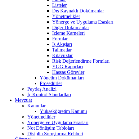
Listeler
Dış Kaynaklı Dokümanlar
Yönetmelikler
Yönerge ve Uygulama Esasları
Diğer Dokümanlar
İzleme Karneleri
Formlar
İş Akışları
Talimatlar
Kılavuzlar
Risk Değerlendirme Formları
YGG Raporları
Hassas Görevler
Yönetim Dokümanları
Prosedürler
Paydaş Analizi
İç Kontrol Standartları
Mevzuat
Kanunlar
Yükseköğretim Kanunu
Yönetmelikler
Yönerge ve Uygulama Esasları
Not Dönüşüm Tabloları
Disiplin Soruşturma Rehberi