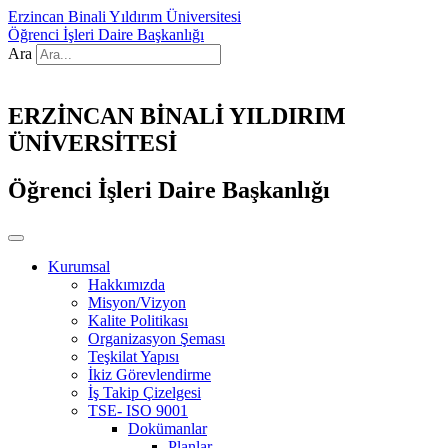
Erzincan Binali Yıldırım Üniversitesi
Öğrenci İşleri Daire Başkanlığı
Ara
ERZİNCAN BİNALİ YILDIRIM
ÜNİVERSİTESİ
Öğrenci İşleri Daire Başkanlığı
Kurumsal
Hakkımızda
Misyon/Vizyon
Kalite Politikası
Organizasyon Şeması
Teşkilat Yapısı
İkiz Görevlendirme
İş Takip Çizelgesi
TSE- ISO 9001
Dokümanlar
Planlar