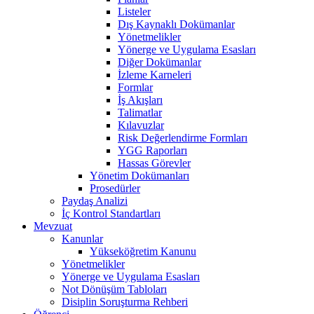
Listeler
Dış Kaynaklı Dokümanlar
Yönetmelikler
Yönerge ve Uygulama Esasları
Diğer Dokümanlar
İzleme Karneleri
Formlar
İş Akışları
Talimatlar
Kılavuzlar
Risk Değerlendirme Formları
YGG Raporları
Hassas Görevler
Yönetim Dokümanları
Prosedürler
Paydaş Analizi
İç Kontrol Standartları
Mevzuat
Kanunlar
Yükseköğretim Kanunu
Yönetmelikler
Yönerge ve Uygulama Esasları
Not Dönüşüm Tabloları
Disiplin Soruşturma Rehberi