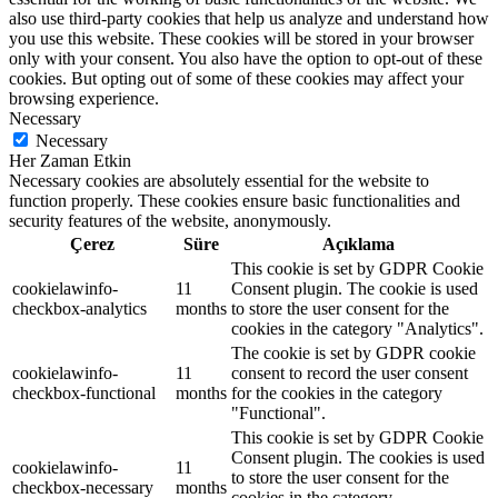
also use third-party cookies that help us analyze and understand how
you use this website. These cookies will be stored in your browser
only with your consent. You also have the option to opt-out of these
cookies. But opting out of some of these cookies may affect your
browsing experience.
Necessary
Necessary
Her Zaman Etkin
Necessary cookies are absolutely essential for the website to
function properly. These cookies ensure basic functionalities and
security features of the website, anonymously.
Çerez
Süre
Açıklama
This cookie is set by GDPR Cookie
cookielawinfo-
11
Consent plugin. The cookie is used
checkbox-analytics
months
to store the user consent for the
cookies in the category "Analytics".
The cookie is set by GDPR cookie
cookielawinfo-
11
consent to record the user consent
checkbox-functional
months
for the cookies in the category
"Functional".
This cookie is set by GDPR Cookie
Consent plugin. The cookies is used
cookielawinfo-
11
to store the user consent for the
checkbox-necessary
months
cookies in the category