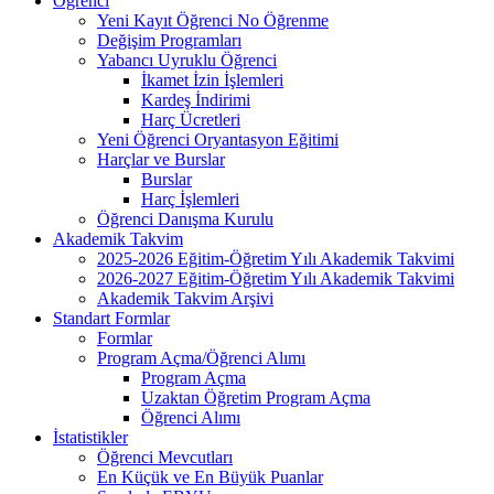
Öğrenci
Yeni Kayıt Öğrenci No Öğrenme
Değişim Programları
Yabancı Uyruklu Öğrenci
İkamet İzin İşlemleri
Kardeş İndirimi
Harç Ücretleri
Yeni Öğrenci Oryantasyon Eğitimi
Harçlar ve Burslar
Burslar
Harç İşlemleri
Öğrenci Danışma Kurulu
Akademik Takvim
2025-2026 Eğitim-Öğretim Yılı Akademik Takvimi
2026-2027 Eğitim-Öğretim Yılı Akademik Takvimi
Akademik Takvim Arşivi
Standart Formlar
Formlar
Program Açma/Öğrenci Alımı
Program Açma
Uzaktan Öğretim Program Açma
Öğrenci Alımı
İstatistikler
Öğrenci Mevcutları
En Küçük ve En Büyük Puanlar