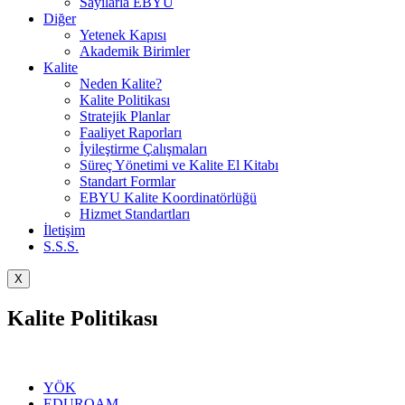
Sayılarla EBYU
Diğer
Yetenek Kapısı
Akademik Birimler
Kalite
Neden Kalite?
Kalite Politikası
Stratejik Planlar
Faaliyet Raporları
İyileştirme Çalışmaları
Süreç Yönetimi ve Kalite El Kitabı
Standart Formlar
EBYU Kalite Koordinatörlüğü
Hizmet Standartları
İletişim
S.S.S.
X
Kalite Politikası
YÖK
EDUROAM