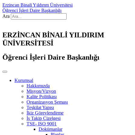
Erzincan Binali Yıldırım Üniversitesi
Öğrenci İşleri Daire Başkanlığı
Ara
ERZİNCAN BİNALİ YILDIRIM
ÜNİVERSİTESİ
Öğrenci İşleri Daire Başkanlığı
Kurumsal
Hakkımızda
Misyon/Vizyon
Kalite Politikası
Organizasyon Şeması
Teşkilat Yapısı
İkiz Görevlendirme
İş Takip Çizelgesi
TSE- ISO 9001
Dokümanlar
Planlar