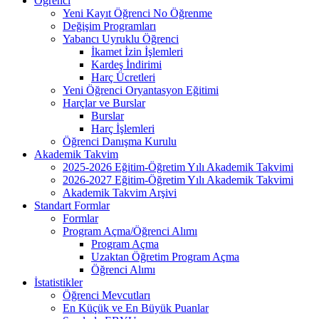
Öğrenci
Yeni Kayıt Öğrenci No Öğrenme
Değişim Programları
Yabancı Uyruklu Öğrenci
İkamet İzin İşlemleri
Kardeş İndirimi
Harç Ücretleri
Yeni Öğrenci Oryantasyon Eğitimi
Harçlar ve Burslar
Burslar
Harç İşlemleri
Öğrenci Danışma Kurulu
Akademik Takvim
2025-2026 Eğitim-Öğretim Yılı Akademik Takvimi
2026-2027 Eğitim-Öğretim Yılı Akademik Takvimi
Akademik Takvim Arşivi
Standart Formlar
Formlar
Program Açma/Öğrenci Alımı
Program Açma
Uzaktan Öğretim Program Açma
Öğrenci Alımı
İstatistikler
Öğrenci Mevcutları
En Küçük ve En Büyük Puanlar