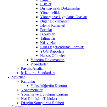
Listeler
Dış Kaynaklı Dokümanlar
Yönetmelikler
Yönerge ve Uygulama Esasları
Diğer Dokümanlar
İzleme Karneleri
Formlar
İş Akışları
Talimatlar
Kılavuzlar
Risk Değerlendirme Formları
YGG Raporları
Hassas Görevler
Yönetim Dokümanları
Prosedürler
Paydaş Analizi
İç Kontrol Standartları
Mevzuat
Kanunlar
Yükseköğretim Kanunu
Yönetmelikler
Yönerge ve Uygulama Esasları
Not Dönüşüm Tabloları
Disiplin Soruşturma Rehberi