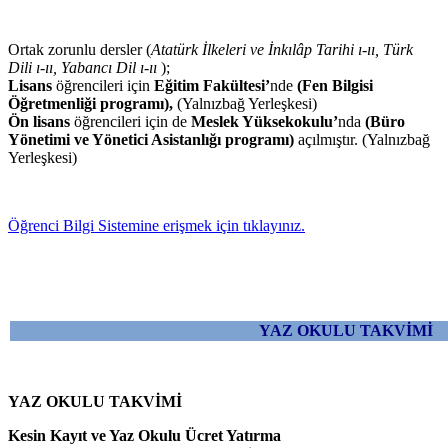
Ortak zorunlu dersler (
Atatürk İlkeleri ve İnkılâp Tarihi ı-ıı, Türk
Dili ı-ıı, Yabancı Dil ı-ıı
);
Lisans
öğrencileri için
Eğitim Fakültesi’
nde
(Fen Bilgisi
Öğretmenliği programı),
(Yalnızbağ Yerleşkesi)
Ön lisans
öğrencileri için de
Meslek Yüksekokulu’
nda
(Büro
Yönetimi ve Yönetici Asistanlığı programı)
açılmıştır. (Yalnızbağ
Yerleşkesi)
Öğrenci Bilgi Sistemine erişmek için
tıklayınız.
YAZ OKULU TAKVİMİ
YAZ OKULU TAKVİMİ
Kesin Kayıt ve Yaz Okulu Ücret Yatırma