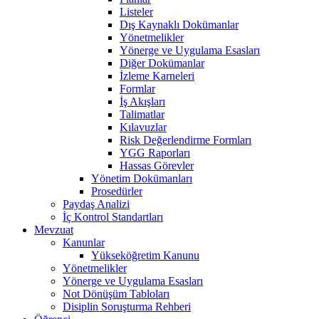
Listeler
Dış Kaynaklı Dokümanlar
Yönetmelikler
Yönerge ve Uygulama Esasları
Diğer Dokümanlar
İzleme Karneleri
Formlar
İş Akışları
Talimatlar
Kılavuzlar
Risk Değerlendirme Formları
YGG Raporları
Hassas Görevler
Yönetim Dokümanları
Prosedürler
Paydaş Analizi
İç Kontrol Standartları
Mevzuat
Kanunlar
Yükseköğretim Kanunu
Yönetmelikler
Yönerge ve Uygulama Esasları
Not Dönüşüm Tabloları
Disiplin Soruşturma Rehberi