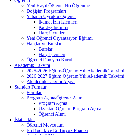
Öğrenci
Yeni Kayıt Öğrenci No Öğrenme
Değişim Programları
Yabancı Uyruklu Öğrenci
İkamet İzin İşlemleri
Kardeş İndirimi
Harç Ücretleri
Yeni Öğrenci Oryantasyon Eğitimi
Harçlar ve Burslar
Burslar
Harç İşlemleri
Öğrenci Danışma Kurulu
Akademik Takvim
2025-2026 Eğitim-Öğretim Yılı Akademik Takvimi
2026-2027 Eğitim-Öğretim Yılı Akademik Takvimi
Akademik Takvim Arşivi
Standart Formlar
Formlar
Program Açma/Öğrenci Alımı
Program Açma
Uzaktan Öğretim Program Açma
Öğrenci Alımı
İstatistikler
Öğrenci Mevcutları
En Küçük ve En Büyük Puanlar