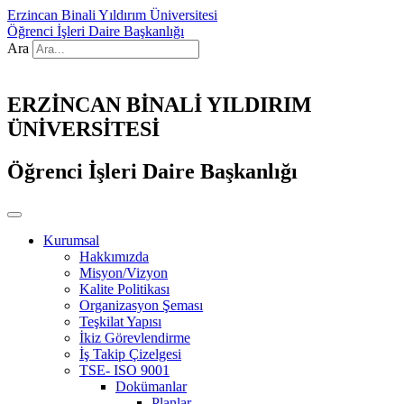
Erzincan Binali Yıldırım Üniversitesi
Öğrenci İşleri Daire Başkanlığı
Ara
ERZİNCAN BİNALİ YILDIRIM
ÜNİVERSİTESİ
Öğrenci İşleri Daire Başkanlığı
Kurumsal
Hakkımızda
Misyon/Vizyon
Kalite Politikası
Organizasyon Şeması
Teşkilat Yapısı
İkiz Görevlendirme
İş Takip Çizelgesi
TSE- ISO 9001
Dokümanlar
Planlar